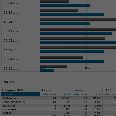
30-34 ans
35-39 ans
40-44 ans
45-49 ans
50-54 ans
55-59 ans
60-64 ans
0%
10%
65-69 ans
Etat civil
Thurgovie 2025
Hommes
Femmes
Total *
Etat civil
Personnes
en %
Personnes
en %
Personn
Célibataire
174
58.6%
53
51.5%
2
Marié(e)/pacsé(e)
48
16.2%
15
14.6%
Séparé(e)
4
1.3%
2
1.9%
Divorcé(e)
32
10.8%
16
15.5%
Veuf/ve
1
0.3%
5
4.9%