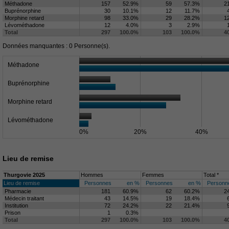
Méthadone
157
52.9%
59
57.3%
2
Buprénorphine
30
10.1%
12
11.7%
Morphine retard
98
33.0%
29
28.2%
1
Lévométhadone
12
4.0%
3
2.9%
Total
297
100.0%
103
100.0%
4
Données manquantes : 0 Personne(s).
Méthadone
Buprénorphine
Morphine retard
Lévométhadone
0%
20%
40%
Lieu de remise
Thurgovie 2025
Hommes
Femmes
Total *
Lieu de remise
Personnes
en %
Personnes
en %
Personn
Pharmacie
181
60.9%
62
60.2%
2
Médecin traitant
43
14.5%
19
18.4%
Institution
72
24.2%
22
21.4%
Prison
1
0.3%
Total
297
100.0%
103
100.0%
4