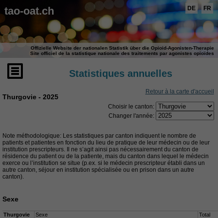
tao-oat.ch
DE
FR
Offizielle Website der nationalen Statistik über die Opioid-Agonisten-Therapie
Site officiel de la statistique nationale des traitements par agonistes opioïdes
Statistiques annuelles
Retour à la carte d'accueil
Thurgovie - 2025
Choisir le canton:
Changer l'année:
Note méthodologique: Les statistiques par canton indiquent le nombre de
patients et patientes en fonction du lieu de pratique de leur médecin ou de leur
institution prescripteurs. Il ne s’agit ainsi pas nécessairement du canton de
résidence du patient ou de la patiente, mais du canton dans lequel le médecin
exerce ou l’institution se situe (p.ex. si le médecin prescripteur établi dans un
autre canton, séjour en institution spécialisée ou en prison dans un autre
canton).
Sexe
Thurgovie
Sexe
Total