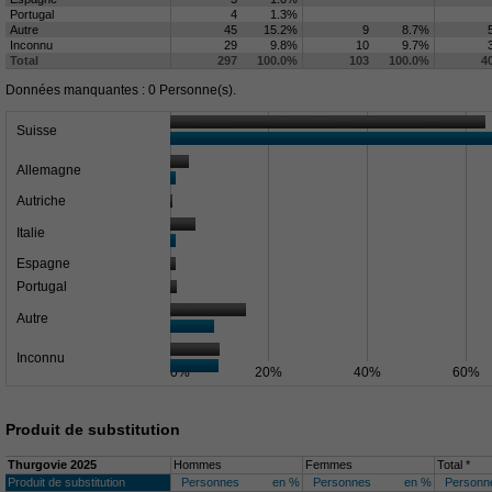
Portugal
4
1.3%
Autre
45
15.2%
9
8.7%
Inconnu
29
9.8%
10
9.7%
Total
297
100.0%
103
100.0%
4
Données manquantes : 0 Personne(s).
Suisse
Allemagne
Autriche
Italie
Espagne
Portugal
Autre
Inconnu
0%
20%
40%
60%
Produit de substitution
Thurgovie 2025
Hommes
Femmes
Total *
Produit de substitution
Personnes
en %
Personnes
en %
Personn