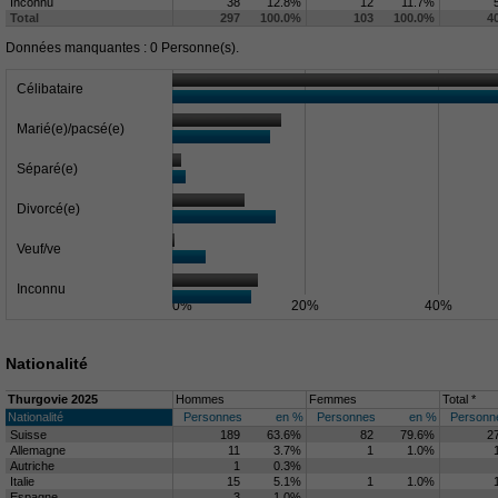
Inconnu
38
12.8%
12
11.7%
Total
297
100.0%
103
100.0%
4
Données manquantes : 0 Personne(s).
Célibataire
Marié(e)/pacsé(e)
Séparé(e)
Divorcé(e)
Veuf/ve
Inconnu
0%
20%
40%
Nationalité
Thurgovie 2025
Hommes
Femmes
Total *
Nationalité
Personnes
en %
Personnes
en %
Personn
Suisse
189
63.6%
82
79.6%
2
Allemagne
11
3.7%
1
1.0%
Autriche
1
0.3%
Italie
15
5.1%
1
1.0%
Espagne
3
1.0%