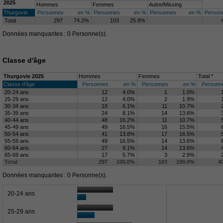
2025
Hommes
Femmes
Autre/Missing
Thurgovie
Personnes
en %
Personnes
en %
Personnes
en %
Person
Total
297
74.2%
103
25.8%
Données manquantes : 0 Personne(s).
Classe d'âge
Thurgovie 2025
Hommes
Femmes
Total *
Classe d'âge
Personnes
en %
Personnes
en %
Personn
20-24 ans
12
4.0%
1
1.0%
25-29 ans
12
4.0%
2
1.9%
30-34 ans
18
6.1%
11
10.7%
35-39 ans
24
8.1%
14
13.6%
40-44 ans
48
16.2%
11
10.7%
45-49 ans
49
16.5%
16
15.5%
50-54 ans
41
13.8%
17
16.5%
55-59 ans
49
16.5%
14
13.6%
60-64 ans
27
9.1%
14
13.6%
65-69 ans
17
5.7%
3
2.9%
Total
297
100.0%
103
100.0%
4
Données manquantes : 0 Personne(s).
20-24 ans
25-29 ans