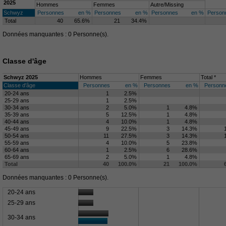
2025
Hommes
Femmes
Autre/Missing
Schwyz
Personnes
en %
Personnes
en %
Personnes
en %
Person
Total
40
65.6%
21
34.4%
Données manquantes : 0 Personne(s).
Classe d'âge
Schwyz 2025
Hommes
Femmes
Total *
Classe d'âge
Personnes
en %
Personnes
en %
Personn
20-24 ans
1
2.5%
25-29 ans
1
2.5%
30-34 ans
2
5.0%
1
4.8%
35-39 ans
5
12.5%
1
4.8%
40-44 ans
4
10.0%
1
4.8%
45-49 ans
9
22.5%
3
14.3%
50-54 ans
11
27.5%
3
14.3%
55-59 ans
4
10.0%
5
23.8%
60-64 ans
1
2.5%
6
28.6%
65-69 ans
2
5.0%
1
4.8%
Total
40
100.0%
21
100.0%
Données manquantes : 0 Personne(s).
20-24 ans
25-29 ans
30-34 ans