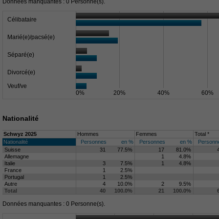
Données manquantes : 0 Personne(s).
Célibataire
Marié(e)/pacsé(e)
Séparé(e)
Divorcé(e)
Veuf/ve
0%
20%
40%
60%
Nationalité
Schwyz 2025
Hommes
Femmes
Total *
Nationalité
Personnes
en %
Personnes
en %
Personn
Suisse
31
77.5%
17
81.0%
Allemagne
1
4.8%
Italie
3
7.5%
1
4.8%
France
1
2.5%
Portugal
1
2.5%
Autre
4
10.0%
2
9.5%
Total
40
100.0%
21
100.0%
Données manquantes : 0 Personne(s).