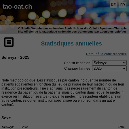
tao-oat.ch
DE
FR
Offizielle Website der nationalen Statistik über die Opioid-Agonisten-Therapie
Site officiel de la statistique nationale des traitements par agonistes opioïdes
Statistiques annuelles
Retour à la carte d'accueil
Schwyz - 2025
Choisir le canton:
Changer l'année:
Note méthodologique: Les statistiques par canton indiquent le nombre de
patients et patientes en fonction du lieu de pratique de leur médecin ou de leur
institution prescripteurs. Il ne s’agit ainsi pas nécessairement du canton de
résidence du patient ou de la patiente, mais du canton dans lequel le médecin
exerce ou l’institution se situe (p.ex. si le médecin prescripteur établi dans un
autre canton, séjour en institution spécialisée ou en prison dans un autre
canton).
Sexe
Schwyz
Sexe
Total