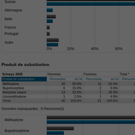
Suisse
Allemagne
Italie
France
Portugal
Autre
0%
20%
40%
60%
Produit de substitution
Schwyz 2025
Hommes
Femmes
Total *
Produit de substitution
Personnes
en %
Personnes
en %
Personn
Méthadone
20
50.0%
11
52.4%
Buprénorphine
6
15.0%
2
9.5%
Morphine retard
13
32.5%
7
33.3%
Lévométhadone
1
2.5%
1
4.8%
Total
40
100.0%
21
100.0%
Données manquantes : 0 Personne(s).
Méthadone
Buprénorphine