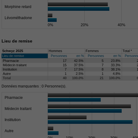
Morphine retard
Lévométhadone
0%
20%
40%
Lieu de remise
Schwyz 2025
Hommes
Femmes
Total *
Lieu de remise
Personnes
en %
Personnes
en %
Personn
Pharmacie
17
42.5%
5
23.8%
Médecin traitant
15
37.5%
7
33.3%
Institution
7
17.5%
8
38.1%
Autre
1
2.5%
1
4.8%
Total
40
100.0%
21
100.0%
Données manquantes : 0 Personne(s).
Pharmacie
Médecin traitant
Institution
Autre
0%
10%
20%
30%
40