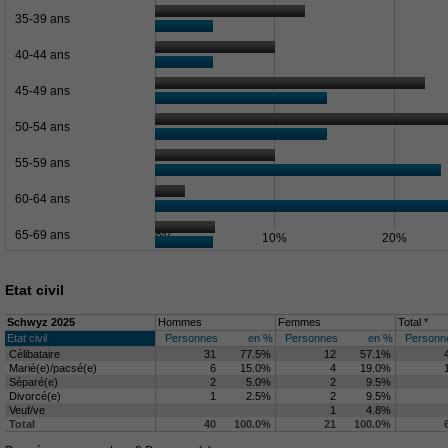
35-39 ans
40-44 ans
45-49 ans
50-54 ans
55-59 ans
60-64 ans
65-69 ans
0%
10%
20%
Etat civil
Schwyz 2025
Hommes
Femmes
Total *
Etat civil
Personnes
en %
Personnes
en %
Personn
Célibataire
31
77.5%
12
57.1%
Marié(e)/pacsé(e)
6
15.0%
4
19.0%
Séparé(e)
2
5.0%
2
9.5%
Divorcé(e)
1
2.5%
2
9.5%
Veuf/ve
1
4.8%
Total
40
100.0%
21
100.0%