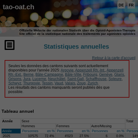
tao-oat.ch
DE
FR
Offizielle Website der nationalen Statistik über die Opioid-Agonisten-Therapie
Site officiel de la statistique nationale des traitements par agonistes opioïdes
Statistiques annuelles
Retour à la carte d'accueil
Seules les données des cantons suivants sont actuellement
disponibles pour l'année 2025:
Argovie
,
Appenzell Rh.-Int.
,
Appenzell
Rh.-Ext.
,
Berne
,
Bâle-Campagne
,
Bâle-Ville
,
Fribourg
,
Genève
,
Glaris
,
Grisons
,
Jura
,
Lucerne
,
Neuchâtel
,
Saint-Gall
,
Schaffhouse
,
Soleure
,
Schwyz
,
Thurgovie
,
Tessin
,
Vaud
,
Valais
,
Zoug
,
Zurich
.
Les résultats des cantons manquants seront publiés dès que
possible.
Tableau annuel
Année
Sexe
Total
Hommes
Femmes
Autre/Missing
Année
Personnes
en %
Personnes
en %
Personnes
en %
Person
2025
10'575
72.4%
4'023
27.5%
6
0.0%
14'