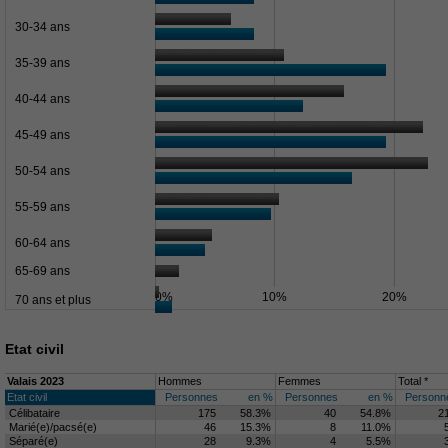
30-34 ans
35-39 ans
40-44 ans
45-49 ans
50-54 ans
55-59 ans
60-64 ans
65-69 ans
0%
10%
20%
70 ans et plus
Etat civil
Valais 2023
Hommes
Femmes
Total *
Etat civil
Personnes
en %
Personnes
en %
Personn
Célibataire
175
58.3%
40
54.8%
2
Marié(e)/pacsé(e)
46
15.3%
8
11.0%
Séparé(e)
28
9.3%
4
5.5%