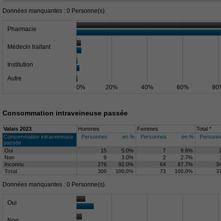
Données manquantes : 0 Personne(s).
Pharmacie
Médecin traitant
Institution
Autre
0%
20%
40%
60%
80
Consommation intraveineuse passée
Valais 2023
Hommes
Femmes
Total *
Consommation intraveineuse
Personnes
en %
Personnes
en %
Personn
passée
Oui
15
5.0%
7
9.6%
Non
9
3.0%
2
2.7%
Inconnu
276
92.0%
64
87.7%
3
Total
300
100.0%
73
100.0%
3
Données manquantes : 0 Personne(s).
Oui
Non