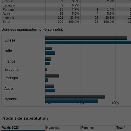
France
9
3.0%
2
2.7%
Espagne
2
0.7%
Portugal
23
7.7%
1
1.4%
Autre
15
5.0%
4
5.5%
Inconnu
101
33.7%
22
30.1%
1
Total
300
100.0%
73
100.0%
3
Données manquantes : 0 Personne(s).
Suisse
Italie
France
Espagne
Portugal
Autre
Inconnu
0%
20%
40%
Produit de substitution
Valais 2023
Hommes
Femmes
Total *