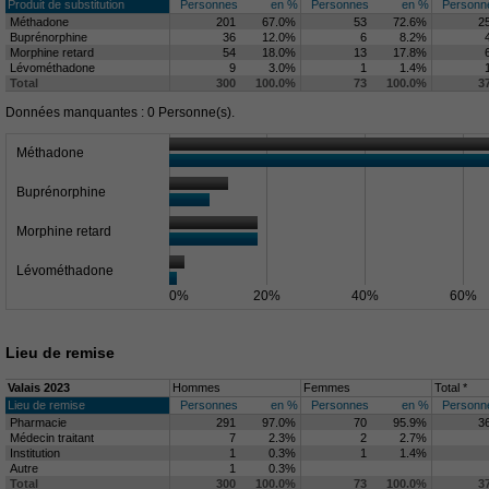
Produit de substitution
Personnes
en %
Personnes
en %
Personn
Méthadone
201
67.0%
53
72.6%
2
Buprénorphine
36
12.0%
6
8.2%
Morphine retard
54
18.0%
13
17.8%
Lévométhadone
9
3.0%
1
1.4%
Total
300
100.0%
73
100.0%
3
Données manquantes : 0 Personne(s).
Méthadone
Buprénorphine
Morphine retard
Lévométhadone
0%
20%
40%
60%
Lieu de remise
Valais 2023
Hommes
Femmes
Total *
Lieu de remise
Personnes
en %
Personnes
en %
Personn
Pharmacie
291
97.0%
70
95.9%
3
Médecin traitant
7
2.3%
2
2.7%
Institution
1
0.3%
1
1.4%
Autre
1
0.3%
Total
300
100.0%
73
100.0%
3