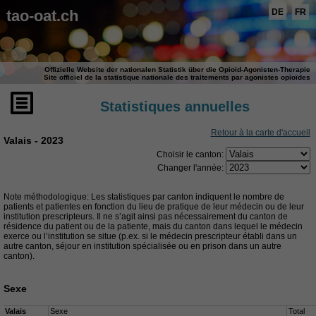
tao-oat.ch
DE
FR
Offizielle Website der nationalen Statistik über die Opioid-Agonisten-Therapie
Site officiel de la statistique nationale des traitements par agonistes opioïdes
Statistiques annuelles
Retour à la carte d'accueil
Valais - 2023
Choisir le canton:
Changer l'année:
Note méthodologique: Les statistiques par canton indiquent le nombre de
patients et patientes en fonction du lieu de pratique de leur médecin ou de leur
institution prescripteurs. Il ne s’agit ainsi pas nécessairement du canton de
résidence du patient ou de la patiente, mais du canton dans lequel le médecin
exerce ou l’institution se situe (p.ex. si le médecin prescripteur établi dans un
autre canton, séjour en institution spécialisée ou en prison dans un autre
canton).
Sexe
Valais
Sexe
Total