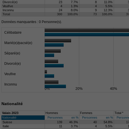
Divorcé(e)
23
7.7%
8
11.0%
Veuf/ve
4
1.3%
4
5.5%
Inconnu
24
8.0%
9
12.3%
Total
300
100.0%
73
100.0%
3
Données manquantes : 0 Personne(s).
Célibataire
Marié(e)/pacsé(e)
Séparé(e)
Divorcé(e)
Veuf/ve
Inconnu
0%
20%
40%
Nationalité
Valais 2023
Hommes
Femmes
Total *
Nationalité
Personnes
en %
Personnes
en %
Personn
Suisse
139
46.3%
40
54.8%
1
Italie
11
3.7%
4
5.5%