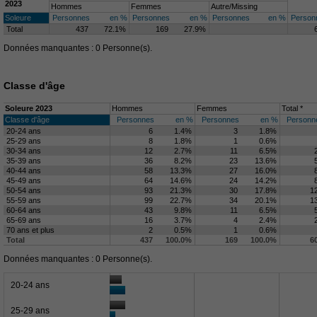
2023
Hommes
Femmes
Autre/Missing
Soleure
Personnes
en %
Personnes
en %
Personnes
en %
Person
Total
437
72.1%
169
27.9%
Données manquantes : 0 Personne(s).
Classe d'âge
Soleure 2023
Hommes
Femmes
Total *
Classe d'âge
Personnes
en %
Personnes
en %
Personn
20-24 ans
6
1.4%
3
1.8%
25-29 ans
8
1.8%
1
0.6%
30-34 ans
12
2.7%
11
6.5%
35-39 ans
36
8.2%
23
13.6%
40-44 ans
58
13.3%
27
16.0%
45-49 ans
64
14.6%
24
14.2%
50-54 ans
93
21.3%
30
17.8%
1
55-59 ans
99
22.7%
34
20.1%
1
60-64 ans
43
9.8%
11
6.5%
65-69 ans
16
3.7%
4
2.4%
70 ans et plus
2
0.5%
1
0.6%
Total
437
100.0%
169
100.0%
6
Données manquantes : 0 Personne(s).
20-24 ans
25-29 ans