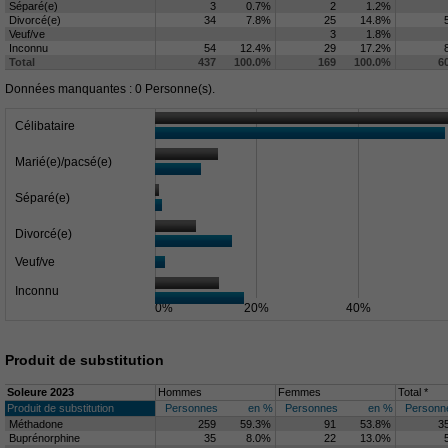
Séparé(e)
3
0.7%
2
1.2%
Divorcé(e)
34
7.8%
25
14.8%
Veuf/ve
3
1.8%
Inconnu
54
12.4%
29
17.2%
Total
437
100.0%
169
100.0%
6
Données manquantes : 0 Personne(s).
Célibataire
Marié(e)/pacsé(e)
Séparé(e)
Divorcé(e)
Veuf/ve
Inconnu
0%
20%
40%
Produit de substitution
Soleure 2023
Hommes
Femmes
Total *
Produit de substitution
Personnes
en %
Personnes
en %
Personn
Méthadone
259
59.3%
91
53.8%
3
Buprénorphine
35
8.0%
22
13.0%