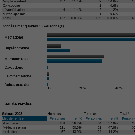
Morphine retard
137
31.4%
52
30.8%
1
Oxycodone
1
0.6%
Lévométhadone
6
1.4%
2
1.2%
Autres opioïdes
1
0.6%
Total
437
100.0%
169
100.0%
6
Données manquantes : 0 Personne(s).
Méthadone
Buprénorphine
Morphine retard
Oxycodone
Lévométhadone
Autres opioïdes
0%
20%
40%
Lieu de remise
Soleure 2023
Hommes
Femmes
Total *
Lieu de remise
Personnes
en %
Personnes
en %
Personn
Pharmacie
158
36.2%
64
37.9%
2
Médecin traitant
221
50.6%
81
47.9%
3
Institution
57
13.0%
24
14.2%