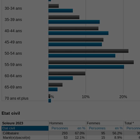
30-34 ans
35-39 ans
40-44 ans
45-49 ans
50-54 ans
55-59 ans
60-64 ans
65-69 ans
0%
10%
20%
70 ans et plus
Etat civil
Soleure 2023
Hommes
Femmes
Total *
Etat civil
Personnes
en %
Personnes
en %
Personn
Célibataire
293
67.0%
95
56.2%
3
Marié(e)/pacsé(e)
53
12.1%
15
8.9%