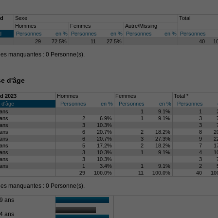
ld
Sexe
Total
Hommes
Femmes
Autre/Missing
d
Personnes
en %
Personnes
en %
Personnes
en %
Personnes
29
72.5%
11
27.5%
40
1
s manquantes : 0 Personne(s).
se d'âge
d 2023
Hommes
Femmes
Total *
 d'âge
Personnes
en %
Personnes
en %
Personnes
 ans
1
9.1%
1
 ans
2
6.9%
1
9.1%
3
 ans
3
10.3%
3
 ans
6
20.7%
2
18.2%
8
2
 ans
6
20.7%
3
27.3%
9
2
 ans
5
17.2%
2
18.2%
7
1
 ans
3
10.3%
1
9.1%
4
1
 ans
3
10.3%
3
 ans
1
3.4%
1
9.1%
2
29
100.0%
11
100.0%
40
10
s manquantes : 0 Personne(s).
9 ans
4 ans