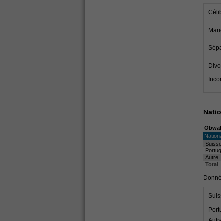
Céli
Mari
Sépa
Divo
Inco
Natio
Obwal
Nationa
Suiss
Portug
Autre
Total
Donnée
Suis
Port
Autr