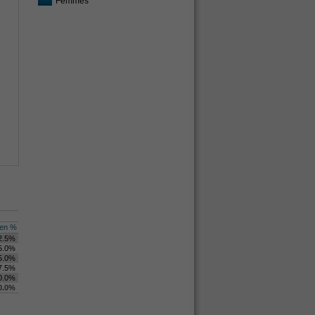
Femmes
en %
2.5%
5.0%
5.0%
7.5%
0.0%
0.0%