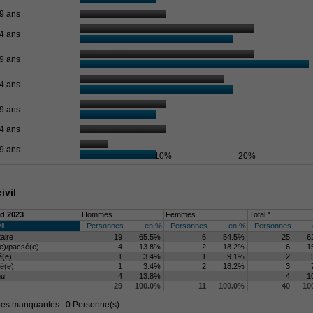
9 ans
4 ans
9 ans
4 ans
9 ans
4 ans
9 ans
0%
10%
20%
ivil
d 2023
Hommes
Femmes
Total *
il
Personnes
en %
Personnes
en %
Personnes
taire
19
65.5%
6
54.5%
25
6
e)/pacsé(e)
4
13.8%
2
18.2%
6
1
é(e)
1
3.4%
1
9.1%
2
é(e)
1
3.4%
2
18.2%
3
nu
4
13.8%
4
1
29
100.0%
11
100.0%
40
10
s manquantes : 0 Personne(s).