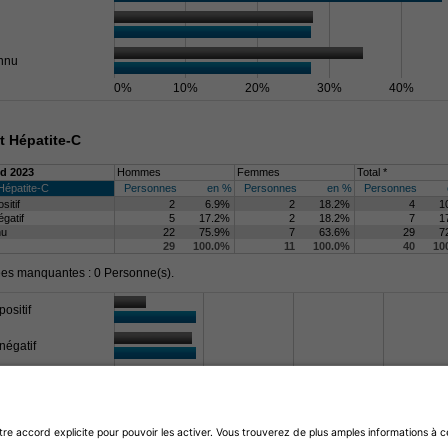
nnu
0%
10%
20%
30%
40%
t Hépatite-C
d 2023
Hommes
Femmes
Total *
 Hépatite-C
Personnes
en %
Personnes
en %
Personnes
sitif
2
6.9%
2
18.2%
4
1
égatif
5
17.2%
2
18.2%
7
1
nu
22
75.9%
7
63.6%
29
7
29
100.0%
11
100.0%
40
10
s manquantes : 0 Personne(s).
positif
négatif
nnu
0%
20%
40%
60%