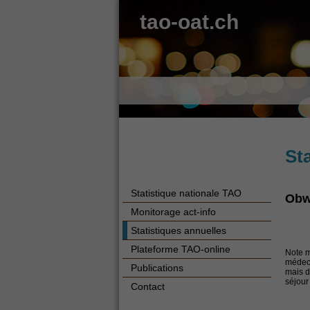
tao-oat.ch
St
Statistique nationale TAO
Obw
Monitorage act-info
Statistiques annuelles
Plateforme TAO-online
Note m
médeci
Publications
mais d
séjour
Contact