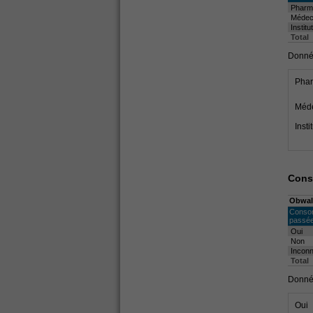
Pharm
Médeci
Institu
Total
Donnée
Pha
Méde
Insti
Cons
Obwal
Consom
passé
Oui
Non
Incon
Total
Donnée
Oui