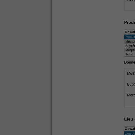
Produ
Obwal
Produit
Métha
Bupré
Morphi
Total
Donnée
Mét
Bupr
Morp
Lieu 
Obwal
Lieu d