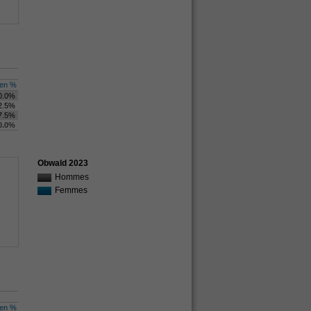
en %
0.0%
2.5%
7.5%
0.0%
Obwald 2023
Hommes
Femmes
en %