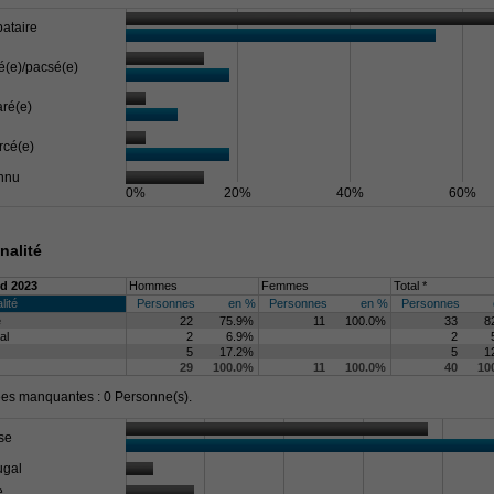
bataire
é(e)/pacsé(e)
ré(e)
rcé(e)
nnu
0%
20%
40%
60%
nalité
d 2023
Hommes
Femmes
Total *
lité
Personnes
en %
Personnes
en %
Personnes
e
22
75.9%
11
100.0%
33
8
al
2
6.9%
2
5
17.2%
5
1
29
100.0%
11
100.0%
40
10
s manquantes : 0 Personne(s).
se
ugal
e