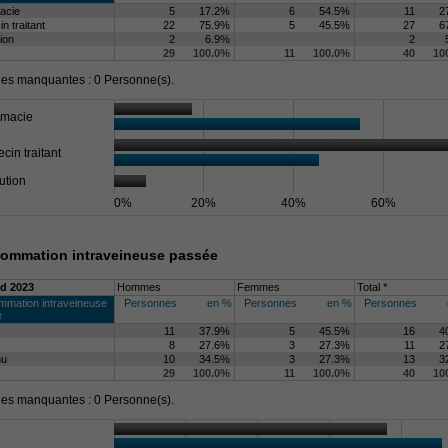
acie
5
17.2%
6
54.5%
11
2
n traitant
22
75.9%
5
45.5%
27
6
tion
2
6.9%
2
29
100.0%
11
100.0%
40
10
s manquantes : 0 Personne(s).
rmacie
cin traitant
tution
0%
20%
40%
60%
ommation intraveineuse passée
d 2023
Hommes
Femmes
Total *
mation intraveineuse
Personnes
en %
Personnes
en %
Personnes
e
11
37.9%
5
45.5%
16
4
8
27.6%
3
27.3%
11
2
nu
10
34.5%
3
27.3%
13
3
29
100.0%
11
100.0%
40
10
s manquantes : 0 Personne(s).