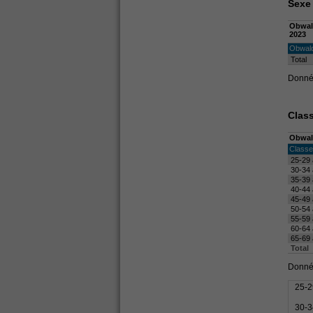
Sexe
Obwa
2023
Obwal
Total
Donnée
Clas
Obwal
Classe
25-29
30-34
35-39
40-44
45-49
50-54
55-59
60-64
65-69
Total
Donnée
25-2
30-3