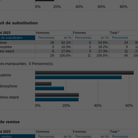
0%
20%
40%
60%
80%
it de substitution
d 2023
Hommes
Femmes
Total *
 de substitution
Personnes
en %
Personnes
en %
Personnes
done
18
62.1%
6
54.5%
24
6
norphine
3
10.3%
2
18.2%
5
1
ne retard
8
27.6%
3
27.3%
11
2
29
100.0%
11
100.0%
40
10
s manquantes : 0 Personne(s).
hadone
énorphine
hine retard
0%
20%
40%
60%
de remise
d 2023
Hommes
Femmes
Total *
e remise
Personnes
en %
Personnes
en %
Personnes