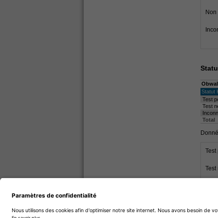
Non
Inco
Statu
Obwal
Statut
Test po
Test n
Incon
Total
Donnée
Test 
Test 
Inco