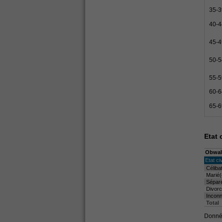
35-3
40-4
45-4
50-5
55-5
60-6
65-6
Etat c
Obwal
Etat civ
Céliba
Marié(
Sépar
Divorc
Incon
Total
Donnée