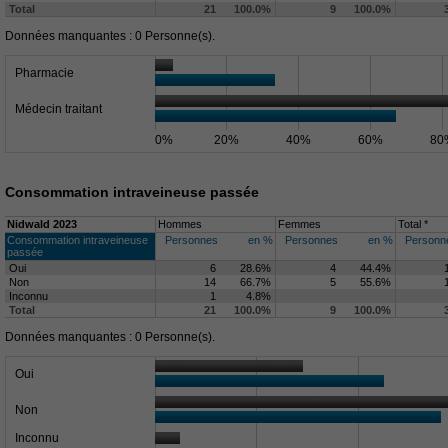
Total
21
100.0%
9
100.0%
Données manquantes : 0 Personne(s).
Pharmacie
Médecin traitant
0%
20%
40%
60%
80
Consommation intraveineuse passée
Nidwald 2023
Hommes
Femmes
Total *
Consommation intraveineuse
Personnes
en %
Personnes
en %
Personn
passée
Oui
6
28.6%
4
44.4%
Non
14
66.7%
5
55.6%
Inconnu
1
4.8%
Total
21
100.0%
9
100.0%
Données manquantes : 0 Personne(s).
Oui
Non
Inconnu