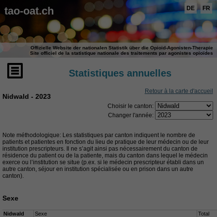
tao-oat.ch
DE
FR
Offizielle Website der nationalen Statistik über die Opioid-Agonisten-Therapie
Site officiel de la statistique nationale des traitements par agonistes opioïdes
Statistiques annuelles
Retour à la carte d'accueil
Nidwald - 2023
Choisir le canton:
Changer l'année:
Note méthodologique: Les statistiques par canton indiquent le nombre de
patients et patientes en fonction du lieu de pratique de leur médecin ou de leur
institution prescripteurs. Il ne s’agit ainsi pas nécessairement du canton de
résidence du patient ou de la patiente, mais du canton dans lequel le médecin
exerce ou l’institution se situe (p.ex. si le médecin prescripteur établi dans un
autre canton, séjour en institution spécialisée ou en prison dans un autre
canton).
Sexe
Nidwald
Sexe
Total