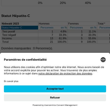
0%
20%
40%
Statut Hépatite-C
Nidwald 2023
Hommes
Femmes
Total *
Statut Hépatite-C
Personnes
en %
Personnes
en %
Personn
Test positif
1
4.8%
1
11.1%
Test négatif
7
33.3%
3
33.3%
Inconnu
13
61.9%
5
55.6%
Total
21
100.0%
9
100.0%
Données manquantes : 0 Personne(s).
Test positif
Test négatif
Inconnu
0%
20%
40%
www.tao-oat.ch | 2016-2026 |
Gestion des cookies
|
Paramètres de
confidentialité