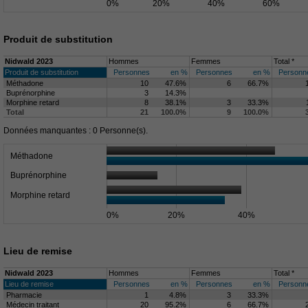
0%
20%
40%
60%
Produit de substitution
Nidwald 2023
Hommes
Femmes
Total *
Produit de substitution
Personnes
en %
Personnes
en %
Personn
Méthadone
10
47.6%
6
66.7%
Buprénorphine
3
14.3%
Morphine retard
8
38.1%
3
33.3%
Total
21
100.0%
9
100.0%
Données manquantes : 0 Personne(s).
Méthadone
Buprénorphine
Morphine retard
0%
20%
40%
Lieu de remise
Nidwald 2023
Hommes
Femmes
Total *
Lieu de remise
Personnes
en %
Personnes
en %
Personn
Pharmacie
1
4.8%
3
33.3%
Médecin traitant
20
95.2%
6
66.7%