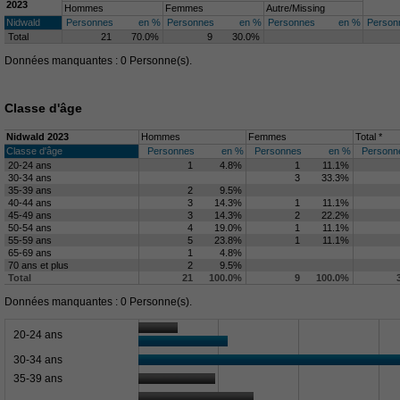
2023
Hommes
Femmes
Autre/Missing
Nidwald
Personnes
en %
Personnes
en %
Personnes
en %
Person
Total
21
70.0%
9
30.0%
Données manquantes : 0 Personne(s).
Classe d'âge
Nidwald 2023
Hommes
Femmes
Total *
Classe d'âge
Personnes
en %
Personnes
en %
Personn
20-24 ans
1
4.8%
1
11.1%
30-34 ans
3
33.3%
35-39 ans
2
9.5%
40-44 ans
3
14.3%
1
11.1%
45-49 ans
3
14.3%
2
22.2%
50-54 ans
4
19.0%
1
11.1%
55-59 ans
5
23.8%
1
11.1%
65-69 ans
1
4.8%
70 ans et plus
2
9.5%
Total
21
100.0%
9
100.0%
Données manquantes : 0 Personne(s).
20-24 ans
30-34 ans
35-39 ans