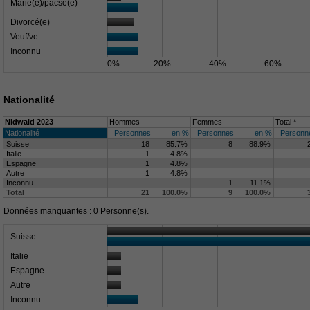
Marié(e)/pacsé(e)
Divorcé(e)
Veuf/ve
Inconnu
0%
20%
40%
60%
Nationalité
Nidwald 2023
Hommes
Femmes
Total *
Nationalité
Personnes
en %
Personnes
en %
Personn
Suisse
18
85.7%
8
88.9%
Italie
1
4.8%
Espagne
1
4.8%
Autre
1
4.8%
Inconnu
1
11.1%
Total
21
100.0%
9
100.0%
Données manquantes : 0 Personne(s).
Suisse
Italie
Espagne
Autre
Inconnu