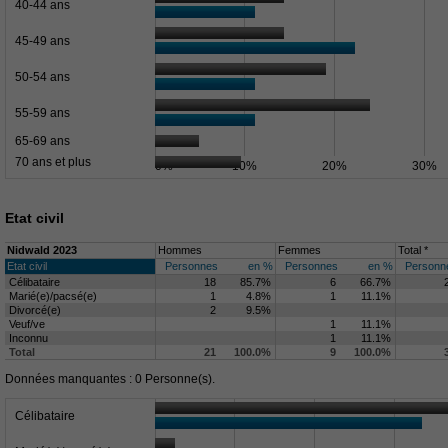
40-44 ans
45-49 ans
50-54 ans
55-59 ans
65-69 ans
70 ans et plus
0%
10%
20%
30%
Etat civil
Nidwald 2023
Hommes
Femmes
Total *
Etat civil
Personnes
en %
Personnes
en %
Personn
Célibataire
18
85.7%
6
66.7%
Marié(e)/pacsé(e)
1
4.8%
1
11.1%
Divorcé(e)
2
9.5%
Veuf/ve
1
11.1%
Inconnu
1
11.1%
Total
21
100.0%
9
100.0%
Données manquantes : 0 Personne(s).
Célibataire