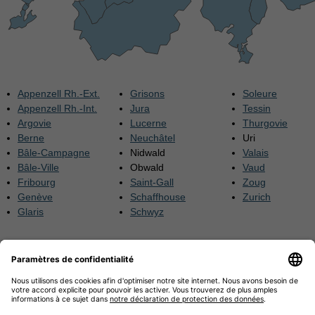
Appenzell Rh.-Ext.
Grisons
Soleure
Appenzell Rh.-Int.
Jura
Tessin
Argovie
Lucerne
Thurgovie
Berne
Neuchâtel
Uri
Bâle-Campagne
Nidwald
Valais
Bâle-Ville
Obwald
Vaud
Fribourg
Saint-Gall
Zoug
Genève
Schaffhouse
Zurich
Glaris
Schwyz
Note méthodologique: Les statistiques par canton indiquent le
nombre de patients et patientes en fonction du lieu de pratique de
leur médecin ou de leur institution prescripteurs. Il ne s’agit ainsi pas
nécessairement du canton de résidence du patient ou de la
patiente, mais du canton dans lequel le médecin exerce ou
l’institution se situe (p.ex. si le médecin prescripteur établi dans un
autre canton, séjour en institution spécialisée ou en prison dans un