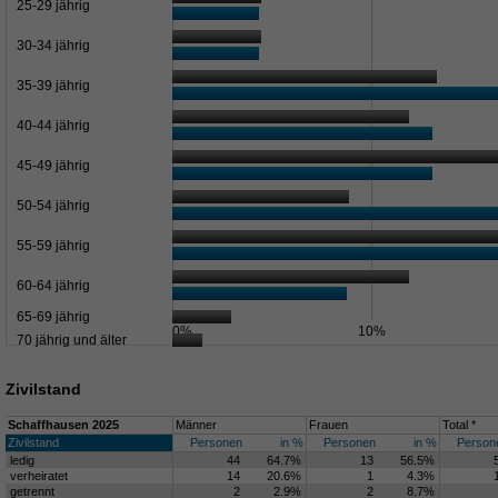
25-29 jährig
30-34 jährig
35-39 jährig
40-44 jährig
45-49 jährig
50-54 jährig
55-59 jährig
60-64 jährig
65-69 jährig
0%
10%
70 jährig und älter
Zivilstand
Schaffhausen 2025
Männer
Frauen
Total *
Zivilstand
Personen
in %
Personen
in %
Person
ledig
44
64.7%
13
56.5%
verheiratet
14
20.6%
1
4.3%
getrennt
2
2.9%
2
8.7%