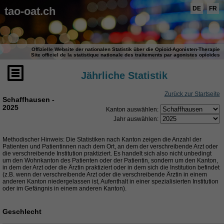
tao-oat.ch
DE
FR
Offizielle Website der nationalen Statistik über die Opioid-Agonisten-Therapie
Site officiel de la statistique nationale des traitements par agonistes opioïdes
Jährliche Statistik
Zurück zur Startseite
Schaffhausen -
2025
Kanton auswählen:
Jahr auswählen:
Methodischer Hinweis: Die Statistiken nach Kanton zeigen die Anzahl der
Patienten und Patientinnen nach dem Ort, an dem der verschreibende Arzt oder
die verschreibende Institution praktiziert. Es handelt sich also nicht unbedingt
um den Wohnkanton des Patienten oder der Patientin, sondern um den Kanton,
in dem der Arzt oder die Ärztin praktiziert oder in dem sich die Institution befindet
(z.B. wenn der verschreibende Arzt oder die verschreibende Ärztin in einem
anderen Kanton niedergelassen ist, Aufenthalt in einer spezialisierten Institution
oder im Gefängnis in einem anderen Kanton).
Geschlecht