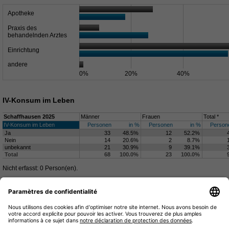
Apotheke
Praxis des
behandelnden Arztes
Einrichtung
andere
0%
20%
40%
IV-Konsum im Leben
Schaffhausen 2025
Männer
Frauen
Total *
IV-Konsum im Leben
Personen
in %
Personen
in %
Person
Ja
33
48.5%
12
52.2%
Nein
14
20.6%
2
8.7%
unbekannt
21
30.9%
9
39.1%
Total
68
100.0%
23
100.0%
Nicht erfasst: 0 Person(en).
Ja
Nein
unbekannt