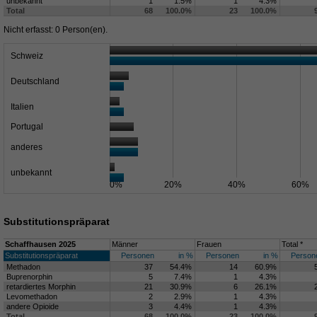
unbekannt
1
1.5%
1
4.3%
Total
68
100.0%
23
100.0%
Nicht erfasst: 0 Person(en).
Schweiz
Deutschland
Italien
Portugal
anderes
unbekannt
0%
20%
40%
60%
Substitutionspräparat
Schaffhausen 2025
Männer
Frauen
Total *
Substitutionspräparat
Personen
in %
Personen
in %
Person
Methadon
37
54.4%
14
60.9%
Buprenorphin
5
7.4%
1
4.3%
retardiertes Morphin
21
30.9%
6
26.1%
Levomethadon
2
2.9%
1
4.3%
andere Opioide
3
4.4%
1
4.3%
Total
68
100.0%
23
100.0%