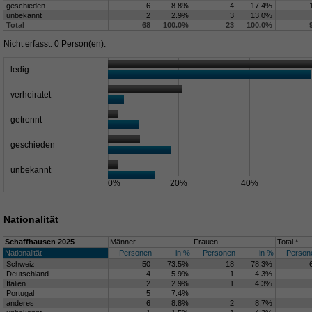
geschieden
6
8.8%
4
17.4%
unbekannt
2
2.9%
3
13.0%
Total
68
100.0%
23
100.0%
Nicht erfasst: 0 Person(en).
ledig
verheiratet
getrennt
geschieden
unbekannt
0%
20%
40%
Nationalität
Schaffhausen 2025
Männer
Frauen
Total *
Nationalität
Personen
in %
Personen
in %
Person
Schweiz
50
73.5%
18
78.3%
Deutschland
4
5.9%
1
4.3%
Italien
2
2.9%
1
4.3%
Portugal
5
7.4%
anderes
6
8.8%
2
8.7%