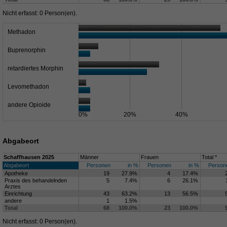
Nicht erfasst: 0 Person(en).
Methadon
Buprenorphin
retardiertes Morphin
Levomethadon
andere Opioide
0%
20%
40%
Abgabeort
Schaffhausen 2025
Männer
Frauen
Total *
Abgabeort
Personen
in %
Personen
in %
Person
Apotheke
19
27.9%
4
17.4%
Praxis des behandelnden
5
7.4%
6
26.1%
Arztes
Einrichtung
43
63.2%
13
56.5%
andere
1
1.5%
Total
68
100.0%
23
100.0%
Nicht erfasst: 0 Person(en).