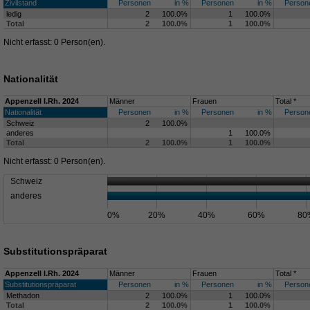
Zivilstand
Personen
in %
Personen
in %
Person
ledig
2
100.0%
1
100.0%
Total
2
100.0%
1
100.0%
Nicht erfasst: 0 Person(en).
Nationalität
Appenzell I.Rh. 2024
Männer
Frauen
Total *
Nationalität
Personen
in %
Personen
in %
Person
Schweiz
2
100.0%
anderes
1
100.0%
Total
2
100.0%
1
100.0%
Nicht erfasst: 0 Person(en).
Schweiz
anderes
0%
20%
40%
60%
80
Substitutionspräparat
Appenzell I.Rh. 2024
Männer
Frauen
Total *
Substitutionspräparat
Personen
in %
Personen
in %
Person
Methadon
2
100.0%
1
100.0%
Total
2
100.0%
1
100.0%