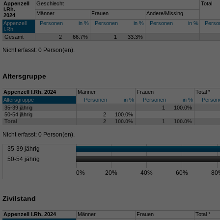
Appenzell
Geschlecht
Total
I.Rh.
Männer
Frauen
Andere/Missing
2024
Appenzell
Personen
in %
Personen
in %
Personen
in %
Perso
I.Rh.
Gesamt
2
66.7%
1
33.3%
Nicht erfasst: 0 Person(en).
Altersgruppe
Appenzell I.Rh. 2024
Männer
Frauen
Total *
Altersgruppe
Personen
in %
Personen
in %
Person
35-39 jährig
1
100.0%
50-54 jährig
2
100.0%
Total
2
100.0%
1
100.0%
Nicht erfasst: 0 Person(en).
35-39 jährig
50-54 jährig
0%
20%
40%
60%
80
Zivilstand
Appenzell I.Rh. 2024
Männer
Frauen
Total *