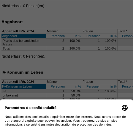
Nicht erfasst: 0 Person(en).
Abgabeort
Appenzell I.Rh. 2024
Männer
Frauen
Total *
Abgabeort
Personen
in %
Personen
in %
Person
Praxis des behandelnden
2
100.0%
1
100.0%
Arztes
Total
2
100.0%
1
100.0%
Nicht erfasst: 0 Person(en).
IV-Konsum im Leben
Appenzell I.Rh. 2024
Männer
Frauen
Total *
IV-Konsum im Leben
Personen
in %
Personen
in %
Person
Ja
1
50.0%
1
100.0%
unbekannt
1
50.0%
Total
2
100.0%
1
100.0%
Nicht erfasst: 0 Person(en).
Ja
unbekannt