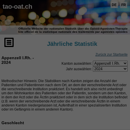
tao-oat.ch
DE
FR
Offizielle Website der nationalen Statistik über die Opioid-Agonisten-Therapie
Site officiel de la statistique nationale des traitements par agonistes opioïdes
Jährliche Statistik
Zurück zur Startseite
Appenzell I.Rh. -
2024
Kanton auswählen:
Jahr auswählen:
Methodischer Hinweis: Die Statistiken nach Kanton zeigen die Anzahl der
Patienten und Patientinnen nach dem Ort, an dem der verschreibende Arzt oder
die verschreibende Institution praktiziert. Es handelt sich also nicht unbedingt
um den Wohnkanton des Patienten oder der Patientin, sondern um den Kanton,
in dem der Arzt oder die Ärztin praktiziert oder in dem sich die Institution befindet
(z.B. wenn der verschreibende Arzt oder die verschreibende Ärztin in einem
anderen Kanton niedergelassen ist, Aufenthalt in einer spezialisierten Institution
oder im Gefängnis in einem anderen Kanton).
Geschlecht