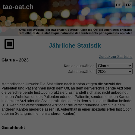
tao-oat.ch
DE
FR
Offizielle Website der nationalen Statistik über die Opioid-Agonisten-Therapie
Site officiel de la statistique nationale des traitements par agonistes opioïdes
Jährliche Statistik
Zurück zur Startseite
Glarus - 2023
Kanton auswählen:
Jahr auswählen:
Methodischer Hinweis: Die Statistiken nach Kanton zeigen die Anzahl der
Patienten und Patientinnen nach dem Ort, an dem der verschreibende Arzt oder
die verschreibende Institution praktiziert. Es handelt sich also nicht unbedingt
um den Wohnkanton des Patienten oder der Patientin, sondern um den Kanton,
in dem der Arzt oder die Ärztin praktiziert oder in dem sich die Institution befindet
(z.B. wenn der verschreibende Arzt oder die verschreibende Ärztin in einem
anderen Kanton niedergelassen ist, Aufenthalt in einer spezialisierten Institution
oder im Gefängnis in einem anderen Kanton).
Geschlecht