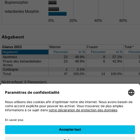
Buprenorphin
retardiertes Morphin
0%
20%
40%
60%
Abgabeort
Glarus 2023
Männer
Frauen
Total *
Abgabeort
Personen
in %
Personen
in %
Person
Apotheke
23
48.9%
8
57.1%
Praxis des behandelnden
23
48.9%
6
42.9%
Arztes
Gefängnis
1
2.1%
Total
47
100.0%
14
100.0%
Nicht erfasst: 0 Person(en).
Apotheke
Praxis des
behandelnden Arztes
Gefängnis
0%
20%
40%