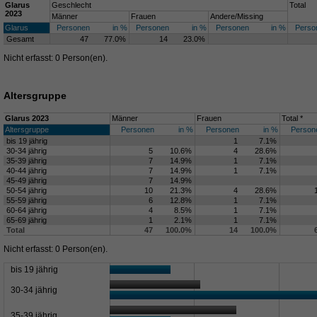
Glarus
Geschlecht
Total
2023
Männer
Frauen
Andere/Missing
Glarus
Personen
in %
Personen
in %
Personen
in %
Perso
Gesamt
47
77.0%
14
23.0%
Nicht erfasst: 0 Person(en).
Altersgruppe
Glarus 2023
Männer
Frauen
Total *
Altersgruppe
Personen
in %
Personen
in %
Person
bis 19 jährig
1
7.1%
30-34 jährig
5
10.6%
4
28.6%
35-39 jährig
7
14.9%
1
7.1%
40-44 jährig
7
14.9%
1
7.1%
45-49 jährig
7
14.9%
50-54 jährig
10
21.3%
4
28.6%
55-59 jährig
6
12.8%
1
7.1%
60-64 jährig
4
8.5%
1
7.1%
65-69 jährig
1
2.1%
1
7.1%
Total
47
100.0%
14
100.0%
Nicht erfasst: 0 Person(en).
bis 19 jährig
30-34 jährig
35-39 jährig