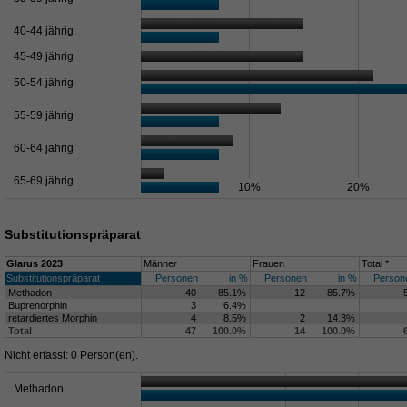
40-44 jährig
45-49 jährig
50-54 jährig
55-59 jährig
60-64 jährig
65-69 jährig
0%
10%
20%
Substitutionspräparat
Glarus 2023
Männer
Frauen
Total *
Substitutionspräparat
Personen
in %
Personen
in %
Person
Methadon
40
85.1%
12
85.7%
Buprenorphin
3
6.4%
retardiertes Morphin
4
8.5%
2
14.3%
Total
47
100.0%
14
100.0%
Nicht erfasst: 0 Person(en).
Methadon